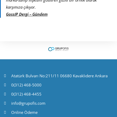
karşımıza çıkıyor.
GossIP Dergi – Gündem
Atatürk Bulvarı No:211/11 06680 Kavaklıdere Ankara
0(312) 468-5000
0(312) 468-4455
info@grupofis.com
Online Ödeme