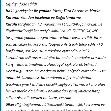
taşıdığı ifade edildi.
Haklı gerekçeler ile yapılan itiraz;
Türk Patent ve Marka
Kurumu Yeniden İnceleme ve Değerlendirme
Kurulu
tarafından, FB markasının FENERBAHÇE markası ile
ilişkilendirileceği kanaatiyle kabul edildi. FACEBOOK, INC.
tarafından yapılan başvurunun reddine karar verildi. İtiraz
sonrası çıkan bu kararda, “başvuru ile tescili talep edilen FB
harflerinin, söz konusu markalara ayırt edici nitelik
kazandıran asli unsur olduğu; bu nedenle markalar arasında
karıştırılma ihtimalinin bulunduğu” açık olarak belirtildi.
Görüldüğü üzere bir markanın belirli bölgede ayırt edicilik ve
tanınırlık kazanması, bu markanın diğer özdeşlerinin
tescilinde yine kendisine öncelik sağlıyor. Yazımıza konu olan
her iki marka da bilinirlik bakımından geniş kitlelere hitap
ediyor olsa bile verilen bu karar
, tescilin
ülkeselliği
bağlamında ülkemizdeki tanınmışlık kavramını ve
marka-sahip ilişkisini gösteren güzel bir örnek olarak