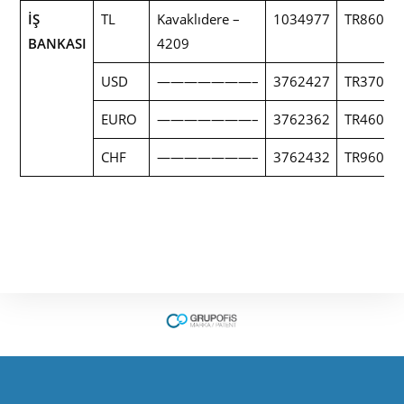
İŞ
TL
Kavaklıdere –
1034977
TR86000
BANKASI
4209
USD
———————–
3762427
TR37000
EURO
———————–
3762362
TR46000
CHF
———————–
3762432
TR96000