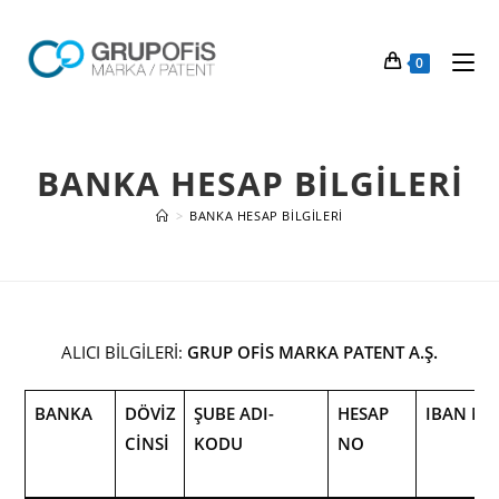
0
BANKA HESAP BİLGİLERİ
>
BANKA HESAP BİLGİLERİ
ALICI BİLGİLERİ:
GRUP OFİS MARKA PATENT A.Ş.
BANKA
DÖVIZ
ŞUBE ADI-
HESAP
IBAN NO
CINSI
KODU
NO